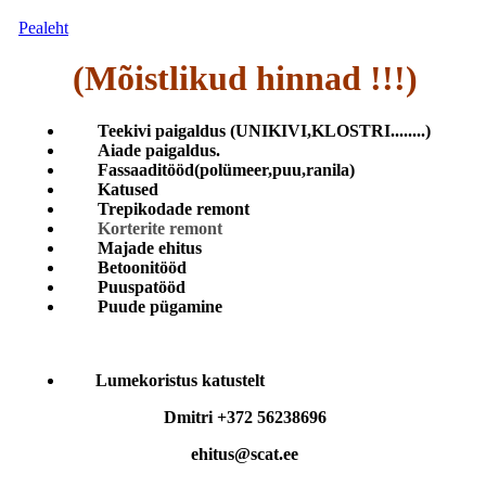
Pealeht
(Mõistlikud hinnad !!!)
Teekivi paigaldus (UNIKIVI,KLOSTRI........)
Aiade paigaldus.
Fassaaditööd(polümeer
,puu,ranila)
Katused
Trepikodade remont
Korterite remont
Majade ehitus
Betoonitööd
Puuspatööd
Puude pügamine
Lumekoristus katustelt
Dmitri +372 56238696
ehitus@scat.ee